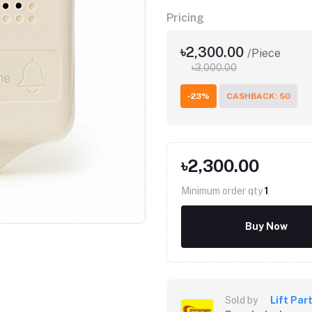
Pricing
৳2,300.00
/Piece
৳3,000.00
-23%
CASHBACK: 50
৳2,300.00
Click to Enlarge
Minimum order qty
1
Buy Now
Sold by
Lift Par