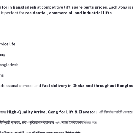
vator in Bangladesh
at competitive
lift spare parts prices
. Each gong is
 it perfect for
residential, commercial, and industrial lifts
.
vice life
ring
Bangladesh
ans
rofessional service, and
fast delivery in Dhaka and throughout Bangla
মাদের
High-Quality Arrival Gong for Lift & Elevator
। এটি লিফটের প্রতিটি ফ্লোর
দীর্ঘস্থায়ী ব্যবহার, রস্ট-প্রতিরোধক স্ট্রাকচার
, এবং
সহজ ইনস্টলেশন
নিশ্চিত করে।
নটেন্যান্স কোম্পানি
, এবং
কন্ট্রাক্টরদের মধ্যে অত্যন্ত বিশ্বাসযোগ্য
।