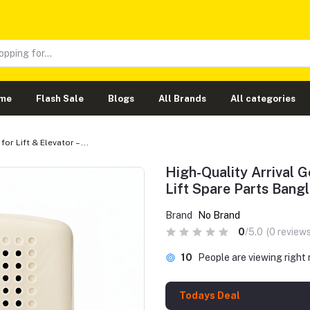
me
Flash Sale
Blogs
All Brands
All categories
or Lift & Elevator – ...
High-Quality Arrival G
Lift Spare Parts Bang
Brand
No Brand
0
/5.0
(0 reviews
10
People are viewing right
Todays Deal