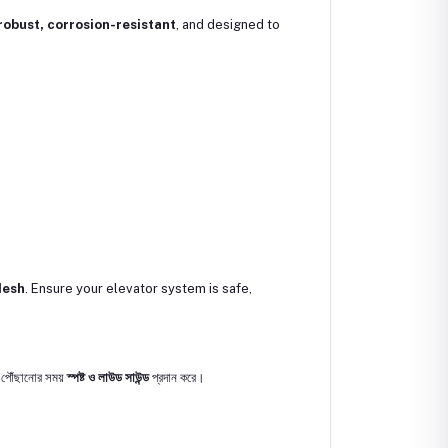
robust, corrosion-resistant
, and designed to
desh
. Ensure your elevator system is safe,
ে পৌঁছানোর সময়
স্পষ্ট ও লাউড সাউন্ড
প্রদান করে।