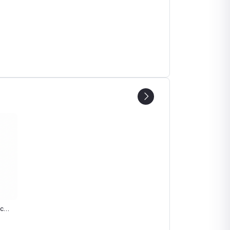
tch
pare