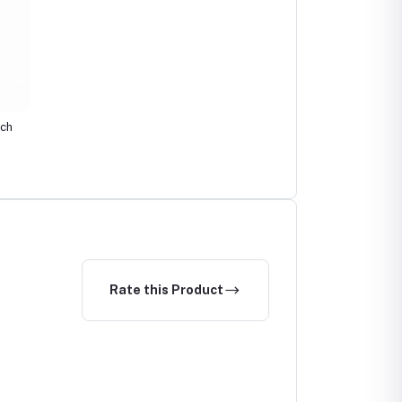
tch
pare
Rate this Product