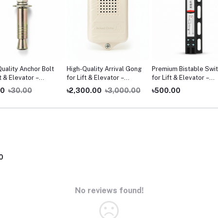
uality Anchor Bolt
High-Quality Arrival Gong
Premium Bistable Swi
ft & Elevator –
for Lift & Elevator –
for Lift & Elevator –
al Lift Spare Parts
Original Lift Spare Parts
Original Lift Control S
00
৳30.00
৳2,300.00
৳3,000.00
৳500.00
adesh
Bangladesh
Parts Bangladesh
0
No reviews found!