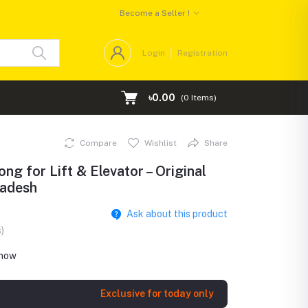
Become a Seller !
Login
Registration
৳0.00
(
0
Items)
Compare
Wishlist
Share
ong for Lift & Elevator – Original
ladesh
Ask about this product
)
 now
Exclusive for today only