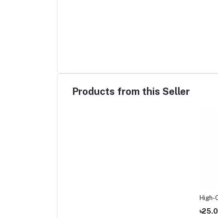
Products from this Seller
High-Q
for Li
৳25.
Origin