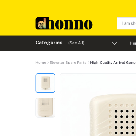
Categories
(See All)
Ho
Home
Elevator Spare Parts
High-Quality Arrival Gong f