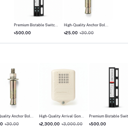
Premium Bistable Switch
High-Quality Anchor Bolt
for Lift & Elevator –
for Lift & Elevator –
৳500.00
৳25.00
৳30.00
Original Lift Control Spare
Original Lift Spare Parts
Parts Bangladesh
Bangladesh
uality Anchor Bolt
High-Quality Arrival Gong
Premium Bistable Swi
ft & Elevator –
for Lift & Elevator –
for Lift & Elevator –
00
৳30.00
৳2,300.00
৳3,000.00
৳500.00
al Lift Spare Parts
Original Lift Spare Parts
Original Lift Control S