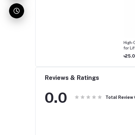
High-Q
for Li
Origin
৳25.
Bangl
Reviews & Ratings
0.0
Total Review