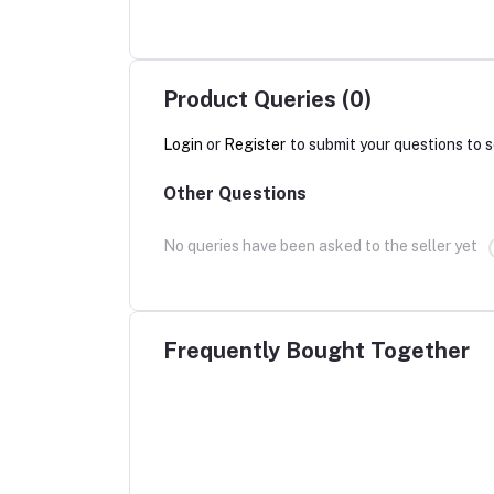
Product Queries (0)
Login
or
Register
to submit your questions to s
Other Questions
No queries have been asked to the seller yet
Frequently Bought Together